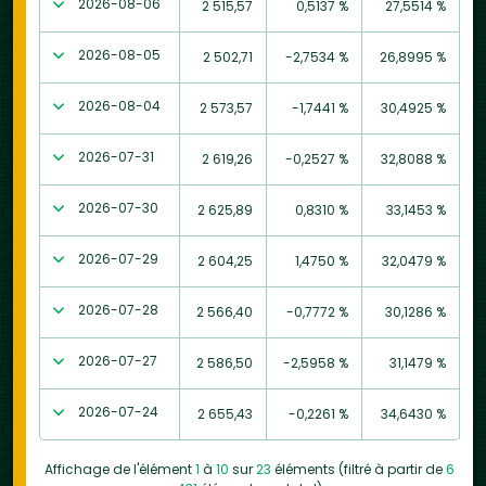
2026-08-06
2 515,57
0,5137 %
27,5514 %
2026-08-05
2 502,71
-2,7534 %
26,8995 %
2026-08-04
2 573,57
-1,7441 %
30,4925 %
2026-07-31
2 619,26
-0,2527 %
32,8088 %
2026-07-30
2 625,89
0,8310 %
33,1453 %
2026-07-29
2 604,25
1,4750 %
32,0479 %
2026-07-28
2 566,40
-0,7772 %
30,1286 %
2026-07-27
2 586,50
-2,5958 %
31,1479 %
2026-07-24
2 655,43
-0,2261 %
34,6430 %
Affichage de l'élément
1
à
10
sur
23
éléments (filtré à partir de
6